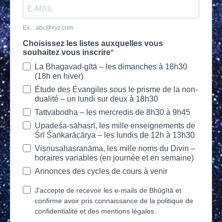
Ex. :
abc@xyz.com
Choisissez les listes auxquelles vous
souhaitez vous inscrire
La Bhagavad-gītā – les dimanches à 18h30
(18h en hiver)
Étude des Évangiles sous le prisme de la non-
dualité – un lundi sur deux à 18h30
Tattvabodha – les mercredis de 8h30 à 9h45
Upadeśa-sāhasrī, les mille enseignements de
Śrī Śaṅkarācārya – les lundis de 12h à 13h30
Viṣṇusahasranāma, les mille noms du Divin –
horaires variables (en journée et en semaine)
Annonces des cycles de cours à venir
J'accepte de recevoir les e-mails de Bhūgītā et
confirme avoir pris connaissance de la politique de
confidentialité et des mentions légales.