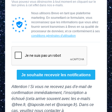
Vous pouvez vous désinscrire à tout moment en cliquant sur le
lien prévu à cet effet dans nos e-mails.
Nous utilisons Brevo en tant que plateforme
marketing. En soumettant ce formulaire, vous
reconnaissez que les informations que vous allez
fournir seront transmises à Brevo en sa qualité de
processeur de données; et ce conformément à ses
conditions générales d'utilisation
Je souhaite recevoir les notifications
Attention ! Si vous ne recevez pas d'e-mail de
confirmation immédiatement, l'inscription a
échoué (cela arrive souvent avec les e-mails
@free.fr, @laposte.net et @orange.fr). Dans ce
cas, veuillez nous contacter à